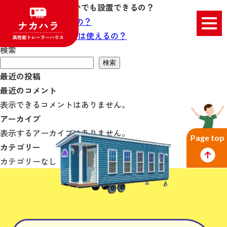
雪の多い地域や海沿いでも設置できるの？
投
Previous:
地震に強いの？
稿
Next:
ローンやリースは使えるの？
ナ
検索
ビ
検索
最近の投稿
ゲ
最近のコメント
ー
表示できるコメントはありません。
シ
アーカイブ
ョ
表示するアーカイブはありません。
ン
Page top
カテゴリー
カテゴリーなし