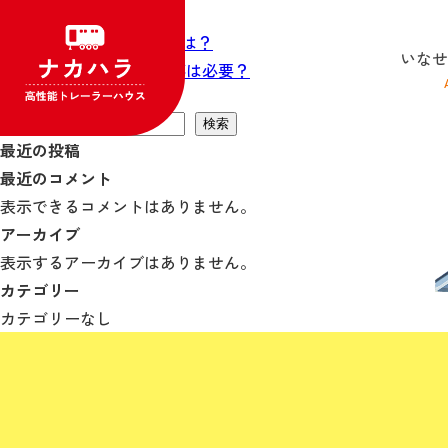
水道・電気・ガスは？
投
Previous:
住民票や郵便物は？
いなせ
稿
Next:
基礎工事や舗装工事は必要？
ナ
検索
ビ
検索
最近の投稿
ゲ
最近のコメント
ー
表示できるコメントはありません。
シ
アーカイブ
ョ
表示するアーカイブはありません。
ン
カテゴリー
カテゴリーなし