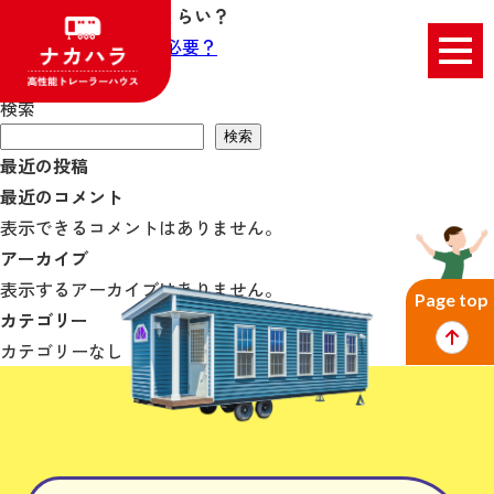
減価償却期間はどれくらい？
投
Previous:
建築確認は必要？
稿
Next:
耐用年数は？
ナ
検索
ビ
検索
最近の投稿
ゲ
最近のコメント
ー
表示できるコメントはありません。
シ
アーカイブ
ョ
表示するアーカイブはありません。
ン
Page top
カテゴリー
カテゴリーなし