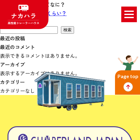
トレーラーハウスってなに？
投
Previous:
費用はどれくらい？
稿
検索
ナ
検索
最近の投稿
ビ
最近のコメント
ゲ
表示できるコメントはありません。
ー
アーカイブ
シ
表示するアーカイブはありません。
ョ
Page top
カテゴリー
ン
カテゴリーなし